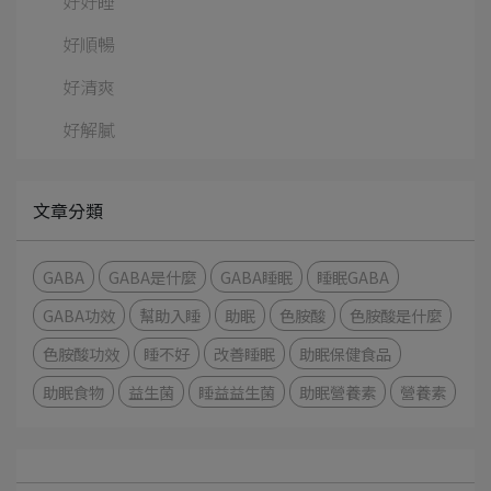
好好睡
好順暢
好清爽
好解膩
文章分類
GABA
GABA是什麼
GABA睡眠
睡眠GABA
GABA功效
幫助入睡
助眠
色胺酸
色胺酸是什麼
色胺酸功效
睡不好
改善睡眠
助眠保健食品
助眠食物
益生菌
睡益益生菌
助眠營養素
營養素