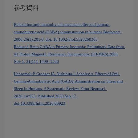
參考資料
Relaxation and immunity enhancement effects of gamma-
aminobutyric acid (GABA) administration in humans.Biofactors. 
2006;26(3):201-8. doi: 10.1002/biof.5520260305
Reduced Brain GABA in Primary Insomnia: Preliminary Data from 
4T Proton Magnetic Resonance Spectroscopy (1H-MRS).2008 
Nov 1; 31(11): 1499–1506
Hepsomali P, Groeger JA, Nishihira J, Scholey A. Effects of Oral 
Gamma-Aminobutyric Acid (GABA) Administration on Stress and 
Sleep in Humans: A Systematic Review. Front Neurosci. 
2020;14:923. Published 2020 Sep 17. 
doi:10.3389/fnins.2020.00923